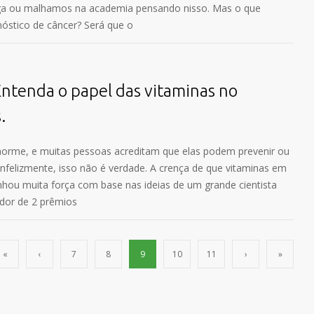
ga ou malhamos na academia pensando nisso. Mas o que
stico de câncer? Será que o
Entenda o papel das vitaminas no
.
norme, e muitas pessoas acreditam que elas podem prevenir ou
Infelizmente, isso não é verdade. A crença de que vitaminas em
nhou muita força com base nas ideias de um grande cientista
ador de 2 prêmios
«
‹
7
8
9
10
11
›
»