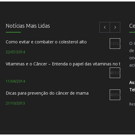
Notícias Mais Lidas
Ce
Como evitar e combater o colesterol alto
O 
137245
de
22/07/2014
on
Vitaminas e o Câncer – Entenda o papel das vitaminas no tratam
ac
49319
11/04/2014
Av.
Te
Dicas para prevenção do câncer de mama
46554
21/10/2013
Res
O paciente com câncer não precisa sentir dor
44933
08/10/2012