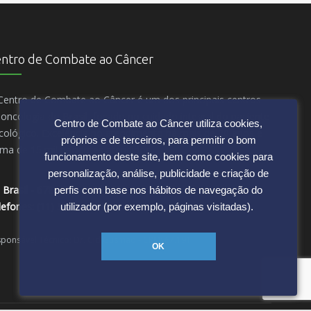
ntro de Combate ao Câncer
Centro de Combate ao Câncer é um dos principais centros
 oncologia do Brasil, focado no cuidado integral do paciente
Centro de Combate ao Câncer utiliza cookies,
cológico. Excelência no atendimento há mais de 20 anos e
próprios e de terceiros, para permitir o bom
ento das doenças.
ima de 15 mil pacientes atendidos.
funcionamento deste site, bem como cookies para
personalização, análise, publicidade e criação de
 Brasil - 678 • São Paulo SP
perfis com base nos hábitos de navegação do
lefones: (11) 3059 6000
utilizador (por exemplo, páginas visitadas).
ponsável Técnico: Dr. Cid Gusmão - CRM: 67.191
OK