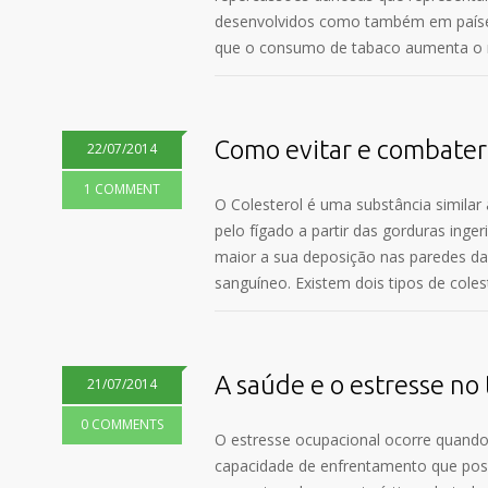
desenvolvidos como também em países
que o consumo de tabaco aumenta o ri
Como evitar e combater 
22/07/2014
1 COMMENT
O Colesterol é uma substância similar
pelo fígado a partir das gorduras ing
maior a sua deposição nas paredes da
sanguíneo. Existem dois tipos de col
A saúde e o estresse no
21/07/2014
0 COMMENTS
O estresse ocupacional ocorre quando
capacidade de enfrentamento que possu