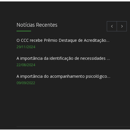
Notícias Recentes
O CCC recebe Prêmio Destaque de Acreditação pela ONA – Organização Nacional de Acreditação
29/11/2024
A importância da identificação de necessidades individuais dos pacientes
22/08/2024
A importância do acompanhamento psicológico durante o tratamento do câncer.
09/09/2022
Setembro Amarelo – Mês de Prevenção ao Suicídio
01/09/2022
TABACO: Ameaça ao nosso meio ambiente
31/05/2022