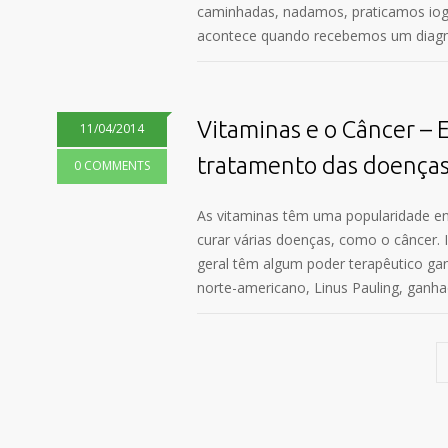
caminhadas, nadamos, praticamos io
acontece quando recebemos um diagnó
Vitaminas e o Câncer – 
11/04/2014
tratamento das doenças
0 COMMENTS
As vitaminas têm uma popularidade e
curar várias doenças, como o câncer. 
geral têm algum poder terapêutico ga
norte-americano, Linus Pauling, ganh