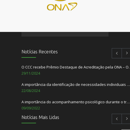
Notícias Recentes
O CCC recebe Prêmio Destaque de Acredita
29/11/2024
A importância da identificação de necessidades individuais dos pacientes
22/08/2024
A importância do acompanhamento psicológico durante o tratamento do câncer.
09/09/2022
Notícias Mais Lidas
Setembro Amarelo – Mês de Prevenção ao Suicídio
01/09/2022