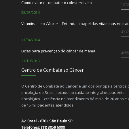
Como evitar e combater o colesterol alto
1372
TABACO: Ameaça ao nosso meio ambiente
22/07/2014
31/05/2022
Vitaminas e o Câncer – Entenda o papel das vitaminas no tr
Centro de Combate ao Câncer e Laços Saúde lançam a Lacon
23/12/2021
4932
11/04/2014
Dr. Cid Gusmão é entrevistado no podcast A
13/10/2021
Dicas para prevenção do câncer de mama
4655
21/10/2013
Centro de Combate ao Câncer
O paciente com câncer não precisa sentir dor
4493
08/10/2012
O Centro de Combate ao Câncer é um dos principais centros 
oncologia do Brasil, focado no cuidado integral do paciente
O Câncer é hereditário?
4139
oncológico. Excelência no atendimento há mais de 20 anos e
10/12/2014
de 15 mil pacientes atendidos.
Alimentação e câncer de pele
2950
Av. Brasil - 678 • São Paulo SP
13/07/2015
Telefones: (11) 3059 6000