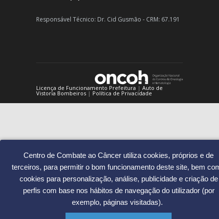
Dançar: uma atividade com muitos benefícios ao corpo e à m
Responsável Técnico: Dr. Cid Gusmão - CRM: 67.191
2407
02/11/2010
Como lidar com o estresse da vida moderna
2059
11/08/2015
Licença de Funcionamento Prefeitura
|
Auto de
Vistoria Bombeiros
|
Política de Privacidade
Centro de Combate ao Câncer utiliza cookies, próprios e de
terceiros, para permitir o bom funcionamento deste site, bem co
cookies para personalização, análise, publicidade e criação de
perfis com base nos hábitos de navegação do utilizador (por
exemplo, páginas visitadas).