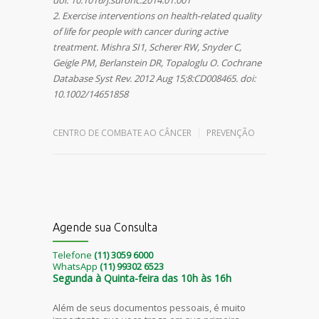
doi: 10.1016/j.suronc.2014.01.001
2. Exercise interventions on health-related quality
of life for people with cancer during active
treatment. Mishra SI1, Scherer RW, Snyder C,
Geigle PM, Berlanstein DR, Topaloglu O. Cochrane
Database Syst Rev. 2012 Aug 15;8:CD008465. doi:
10.1002/14651858
Leave a reply
CENTRO DE COMBATE AO CÂNCER
PREVENÇÃO
Agende sua Consulta
Telefone
(11) 3059 6000
WhatsApp
(11) 99302 6523
Segunda à Quinta-feira das 10h às 16h
Além de seus documentos pessoais, é muito