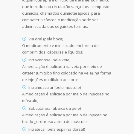
A quimioterapia é um tipo de tratamento médico
que introduz na circulação sanguínea compostos
químicos, chamados quimioterápicos, para
combater o câncer. A medicação pode ser
administrada das seguintes formas:
Via oral (pela boca)
O medicamento é ministrado em forma de
comprimidos, cápsulas e líquidos;
Intravenosa (pela veia)
A medicação é aplicada na veia por meio de
cateter (um tubo fino colocado na veia), na forma
de injeções ou diluído ao soro;
Intramuscular (pelo músculo)
A medicação é aplicada por meio de injeções no
músculo;
Subcutânea (abaixo da pele)
A medicação é aplicada por meio de injeção no
tecido gorduroso acima do músculo;
Intratecal (pela espinha dorsal)