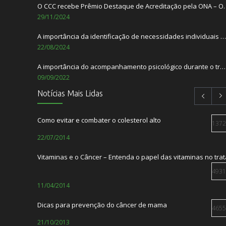
O CCC recebe Prêmio Destaque de Acredita
29/11/2024
A importância da identificação de necessidades individuais dos pacientes
22/08/2024
A importância do acompanhamento psicológico durante o tratamento do câncer.
09/09/2022
Notícias Mais Lidas
Setembro Amarelo – Mês de Prevenção ao Suicídio
01/09/2022
Como evitar e combater o colesterol alto
1372
TABACO: Ameaça ao nosso meio ambiente
22/07/2014
31/05/2022
Vitaminas e o Câncer – Entenda o papel das vitaminas no tr
Centro de Combate ao Câncer e Laços Saúde lançam a Lacon
23/12/2021
4931
11/04/2014
Dr. Cid Gusmão é entrevistado no podcast A
13/10/2021
Dicas para prevenção do câncer de mama
4655
21/10/2013