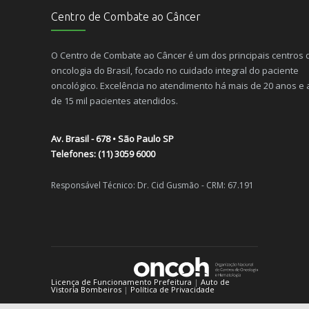
Centro de Combate ao Câncer
O paciente com câncer não precisa sentir dor
4493
08/10/2012
O Centro de Combate ao Câncer é um dos principais centros 
oncologia do Brasil, focado no cuidado integral do paciente
O Câncer é hereditário?
4139
oncológico. Excelência no atendimento há mais de 20 anos e
10/12/2014
de 15 mil pacientes atendidos.
Alimentação e câncer de pele
2950
Av. Brasil - 678 • São Paulo SP
13/07/2015
Telefones: (11) 3059 6000
Dançar: uma atividade com muitos benefícios ao corpo e à m
Responsável Técnico: Dr. Cid Gusmão - CRM: 67.191
2407
02/11/2010
Como lidar com o estresse da vida moderna
2059
11/08/2015
Licença de Funcionamento Prefeitura
|
Auto de
Vistoria Bombeiros
|
Política de Privacidade