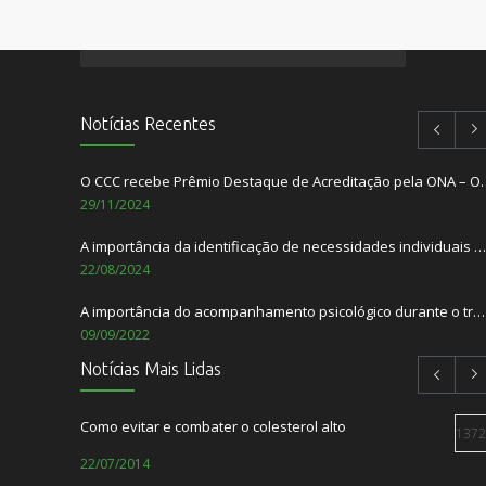
Notícias Recentes
O CCC recebe Prêmio Destaque de Acredita
29/11/2024
A importância da identificação de necessidades individuais dos pacientes
22/08/2024
A importância do acompanhamento psicológico durante o tratamento do câncer.
09/09/2022
Notícias Mais Lidas
Setembro Amarelo – Mês de Prevenção ao Suicídio
01/09/2022
Como evitar e combater o colesterol alto
1372
TABACO: Ameaça ao nosso meio ambiente
22/07/2014
31/05/2022