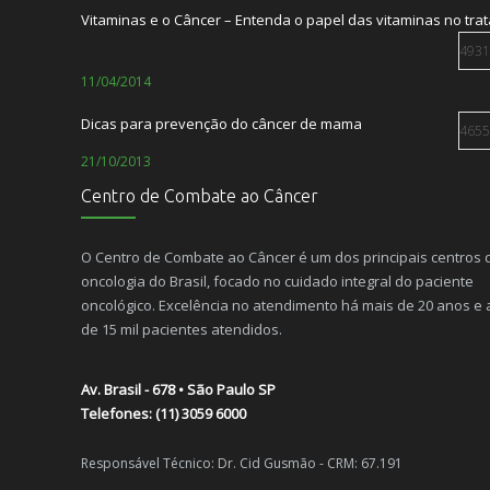
Vitaminas e o Câncer – Entenda o papel das vitaminas no tr
Centro de Combate ao Câncer e Laços Saúde lançam a Lacon
23/12/2021
4931
11/04/2014
Dr. Cid Gusmão é entrevistado no podcast A
13/10/2021
Dicas para prevenção do câncer de mama
4655
21/10/2013
Centro de Combate ao Câncer
O paciente com câncer não precisa sentir dor
4493
08/10/2012
O Centro de Combate ao Câncer é um dos principais centros 
oncologia do Brasil, focado no cuidado integral do paciente
O Câncer é hereditário?
4139
oncológico. Excelência no atendimento há mais de 20 anos e
10/12/2014
de 15 mil pacientes atendidos.
Alimentação e câncer de pele
2950
Av. Brasil - 678 • São Paulo SP
13/07/2015
Telefones: (11) 3059 6000
Dançar: uma atividade com muitos benefícios ao corpo e à m
Responsável Técnico: Dr. Cid Gusmão - CRM: 67.191
2407