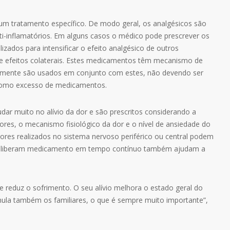
 um tratamento específico. De modo geral, os analgésicos são
ti-inflamatórios. Em alguns casos o médico pode prescrever os
zados para intensificar o efeito analgésico de outros
e efeitos colaterais. Estes medicamentos têm mecanismo de
almente são usados em conjunto com estes, não devendo ser
 como excesso de medicamentos.
ar muito no alívio da dor e são prescritos considerando a
iores, o mecanismo fisiológico da dor e o nível de ansiedade do
ores realizados no sistema nervoso periférico ou central podem
ue liberam medicamento em tempo contínuo também ajudam a
e reduz o sofrimento. O seu alívio melhora o estado geral do
mula também os familiares, o que é sempre muito importante”,
e a reply