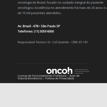
oncologia do Brasil, focado no cuidado integral do paciente
O Câncer é hereditário?
4139
oncológico. Excelência no atendimento há mais de 20 anos e
10/12/2014
de 15 mil pacientes atendidos.
Alimentação e câncer de pele
2950
Av. Brasil - 678 • São Paulo SP
13/07/2015
Telefones: (11) 3059 6000
Dançar: uma atividade com muitos benefícios ao corpo e à m
Responsável Técnico: Dr. Cid Gusmão - CRM: 67.191
2407
02/11/2010
Como lidar com o estresse da vida moderna
2059
11/08/2015
Licença de Funcionamento Prefeitura
|
Auto de
Vistoria Bombeiros
|
Política de Privacidade