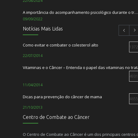
22/08/2024
A importância do acompanhamento psicológico durante o tratamento do câncer.
09/09/2022
Notícias Mais Lidas
Setembro Amarelo – Mês de Prevenção ao Suicídio
01/09/2022
Como evitar e combater o colesterol alto
1372
TABACO: Ameaça ao nosso meio ambiente
22/07/2014
31/05/2022
Vitaminas e o Câncer – Entenda o papel das vitaminas no tr
Centro de Combate ao Câncer e Laços Saúde lançam a Lacon
23/12/2021
4931
11/04/2014
Dr. Cid Gusmão é entrevistado no podcast A
13/10/2021
Dicas para prevenção do câncer de mama
4655
21/10/2013
Centro de Combate ao Câncer
O paciente com câncer não precisa sentir dor
4493
08/10/2012
O Centro de Combate ao Câncer é um dos principais centros 