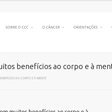
SOBRE O CCC
O CÂNCER
ORIENTAÇÕES
itos benefícios ao corpo e à men
ENEFÍCIOS AO CORPO E À MENTE
om muitos benefícios ao corpo e à