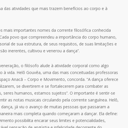
das atividades que mais trazem benefícios ao corpo e à
os mais importantes nomes da corrente filosófica conhecida
: “Cada povo que compreendeu a importância do corpo humano,
rial de sua estrutura, de seus requisitos, de suas limitações e
são inerentes, cultivou e venerou a dança”.
veneração, o filósofo alude à atividade corporal como algo
o à vida. Helô Gouvêa, uma das mais conceituadas professoras
Espaço Anacã – Corpo e Movimento, concorda. “A dança oferece
lizarem, se divertirem e se fortalecerem para combater as
ós, seres humanos, estamos sujeitos”. O importante é sentir-se
entir as notas musicais circulando pela corrente sanguínea. Helô,
a dança, já viu o avanço de muitas pessoas que passaram a
 maneira mais completa quando começaram a dançar. Ela define:
ento possibilita encarar seus limites e potencialidades,
vel sensação de angústia e infelicidade decorrente do