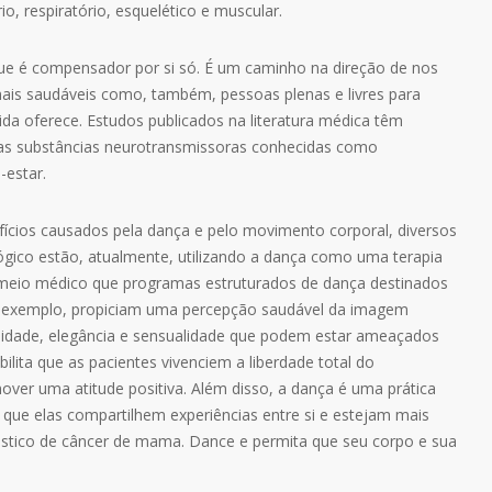
o, respiratório, esquelético e muscular.
ue é compensador por si só. É um caminho na direção de nos
ais saudáveis como, também, pessoas plenas e livres para
ida oferece. Estudos publicados na literatura médica têm
va as substâncias neurotransmissoras conhecidas como
-estar.
ícios causados pela dança e pelo movimento corporal, diversos
gico estão, atualmente, utilizando a dança como uma terapia
 meio médico que programas estruturados de dança destinados
 exemplo, propiciam uma percepção saudável da imagem
lidade, elegância e sensualidade que podem estar ameaçados
bilita que as pacientes vivenciem a liberdade total do
ver uma atitude positiva. Além disso, a dança é uma prática
que elas compartilhem experiências entre si e estejam mais
óstico de câncer de mama. Dance e permita que seu corpo e sua