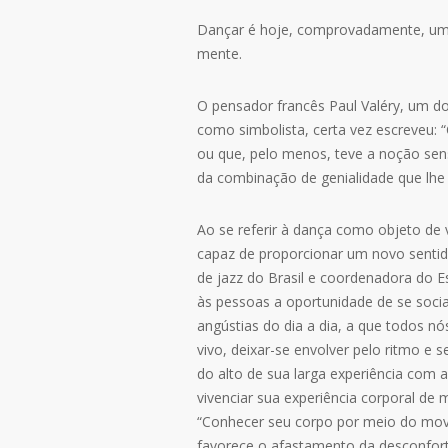
Dançar é hoje, comprovadamente, uma 
mente.
O pensador francês Paul Valéry, um d
como simbolista, certa vez escreveu
ou que, pelo menos, teve a noção senso
da combinação de genialidade que lhe 
Ao se referir à dança como objeto de 
capaz de proporcionar um novo sentid
de jazz do Brasil e coordenadora do 
às pessoas a oportunidade de se socia
angústias do dia a dia, a que todos n
vivo, deixar-se envolver pelo ritmo e s
do alto de sua larga experiência com 
vivenciar sua experiência corporal de
“Conhecer seu corpo por meio do movim
favorece o afastamento da desconfortá