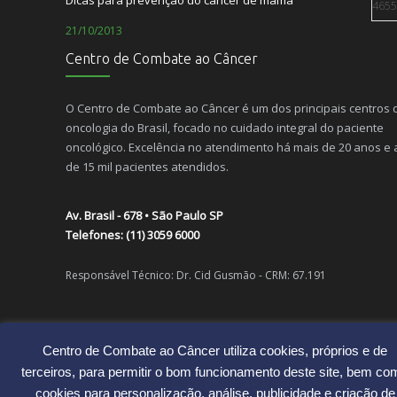
Dicas para prevenção do câncer de mama
4655
21/10/2013
Centro de Combate ao Câncer
O paciente com câncer não precisa sentir dor
4493
08/10/2012
O Centro de Combate ao Câncer é um dos principais centros 
oncologia do Brasil, focado no cuidado integral do paciente
O Câncer é hereditário?
4139
oncológico. Excelência no atendimento há mais de 20 anos e
10/12/2014
de 15 mil pacientes atendidos.
Alimentação e câncer de pele
2950
Av. Brasil - 678 • São Paulo SP
13/07/2015
Telefones: (11) 3059 6000
Dançar: uma atividade com muitos benefícios ao corpo e à m
Responsável Técnico: Dr. Cid Gusmão - CRM: 67.191
2407
02/11/2010
Como lidar com o estresse da vida moderna
2059
Centro de Combate ao Câncer utiliza cookies, próprios e de
terceiros, para permitir o bom funcionamento deste site, bem co
11/08/2015
cookies para personalização, análise, publicidade e criação de