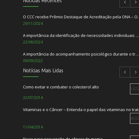
Notícias Recentes
O CCC recebe Prêmio Destaque de Acredita
29/11/2024
A importância da identificação de necessidades individuais dos pacientes
22/08/2024
A importância do acompanhamento psicológico durante o tratamento do câncer.
09/09/2022
Notícias Mais Lidas
Setembro Amarelo – Mês de Prevenção ao Suicídio
01/09/2022
Como evitar e combater o colesterol alto
1372
TABACO: Ameaça ao nosso meio ambiente
22/07/2014
31/05/2022
Vitaminas e o Câncer – Entenda o papel das vitaminas no tr
Centro de Combate ao Câncer e Laços Saúde lançam a Lacon
23/12/2021
4932
11/04/2014
Dr. Cid Gusmão é entrevistado no podcast A
13/10/2021