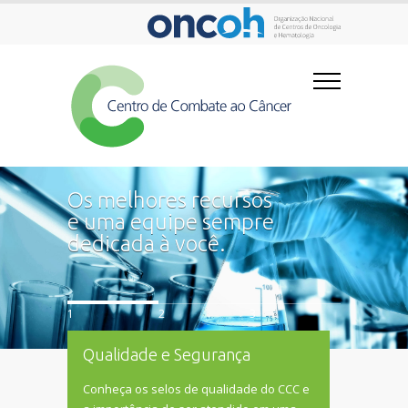
Os melhores recursos
e uma equipe sempre
dedicada à você.
1
2
3
Qualidade e Segurança
Conheça os selos de qualidade do CCC e