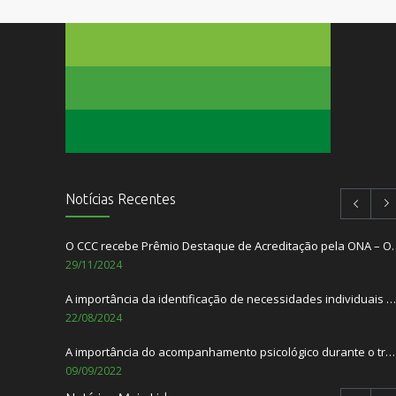
Notícias Recentes
O CCC recebe Prêmio Destaque de Acredita
29/11/2024
A importância da identificação de necessidades individuais dos pacientes
22/08/2024
A importância do acompanhamento psicológico durante o tratamento do câncer.
09/09/2022