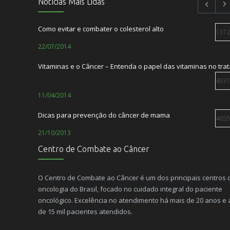
Notícias Mais Lidas
Setembro Amarelo – Mês de Prevenção ao Suicídio
01/09/2022
Como evitar e combater o colesterol alto
1372
TABACO: Ameaça ao nosso meio ambiente
22/07/2014
31/05/2022
Vitaminas e o Câncer – Entenda o papel das vitaminas no tr
Centro de Combate ao Câncer e Laços Saúde lançam a Lacon
23/12/2021
4931
11/04/2014
Dr. Cid Gusmão é entrevistado no podcast A
13/10/2021
Dicas para prevenção do câncer de mama
4655
21/10/2013
Centro de Combate ao Câncer
O paciente com câncer não precisa sentir dor
4493
08/10/2012
O Centro de Combate ao Câncer é um dos principais centros 
oncologia do Brasil, focado no cuidado integral do paciente
O Câncer é hereditário?
4139
oncológico. Excelência no atendimento há mais de 20 anos e
10/12/2014
de 15 mil pacientes atendidos.
Alimentação e câncer de pele