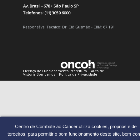
2950
Av. Brasil - 678 • São Paulo SP
13/07/2015
Telefones: (11) 3059 6000
Dançar: uma atividade com muitos benefícios ao corpo e à m
Responsável Técnico: Dr. Cid Gusmão - CRM: 67.191
2407
02/11/2010
Como lidar com o estresse da vida moderna
2059
11/08/2015
Licença de Funcionamento Prefeitura
|
Auto de
Vistoria Bombeiros
|
Política de Privacidade
Centro de Combate ao Câncer utiliza cookies, próprios e de
terceiros, para permitir o bom funcionamento deste site, bem co