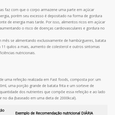
rias faz com que o corpo armazene uma parte em açúcar
energia, porém seu excesso é depositado na forma de gordura
fonte de energia mais tarde. Por isso, alimentos ricos em açúcar
s, aumentando o risco de doenças cardiovasculares e gordura no
m mês se alimentando exclusivamente de hambúrgueres, batata
em 11 quilos a mais, aumento de colesterol e outros sintomas
iências nutricionais.
 de uma refeição realizada em Fast foods, composta por: um
500ml, uma porção grande de batata frita e um sorteve de
 quantidade dos nutrientes que compõe essa refeição e ao lado
 no dia (baseado em uma dieta de 2000kcal).
ção
Exemplo de Recomendação nutricional DIÁRIA