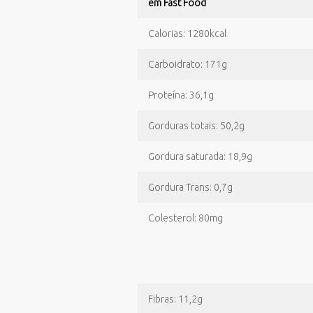
em Fast Food
Calorias: 1280kcal
Carboidrato: 171g
Proteína: 36,1g
Gorduras totais: 50,2g
Gordura saturada: 18,9g
Gordura Trans: 0,7g
Colesterol: 80mg
Fibras: 11,2g