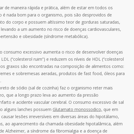
r de maneira rápida e prática, além de estar em todos os
o é nada bom para o organismo, pois são desprovidos de
nto do corpo e possuem altíssimo teor de gorduras saturadas,
 levando a um aumento no risco de doenças cardiovasculares,
hipertensão e obesidade (síndrome metabólica).
: o consumo excessivo aumenta o risco de desenvolver doenças
LDL (“colesterol ruim”) e reduzem os níveis de HDL (“colesterol
cidos graxos são encontradas na composição de alimentos como:
cremes e sobremesas aeradas, produtos de fast food, óleos para
.
oreto de sódio (sal de cozinha) faz o organismo reter mais
eo, que a longo prazo leva ao aumento da pressão
nfarto e acidente vascular cerebral. O consumo excessivo de sal
sso alguns lanches possuem
Glutamato monossodico,
que em
 causar lesões irreversíveis em diversas áreas do hipotálamo,
as, ao aparecimento da chamada obesidade hipotalâmica, além
e Alzheimer, a síndrome da fibromialgia e a doença de