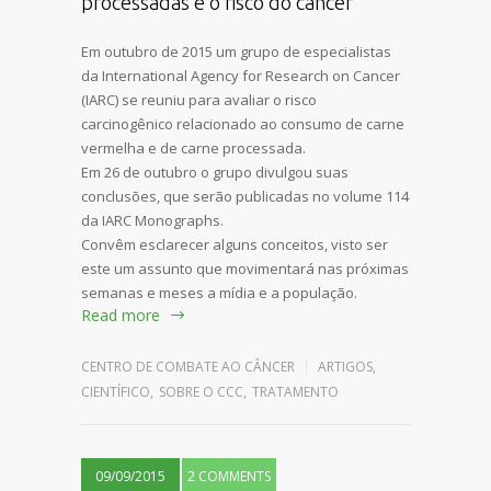
processadas e o risco do câncer
Em outubro de 2015 um grupo de especialistas
da International Agency for Research on Cancer
(IARC) se reuniu para avaliar o risco
carcinogênico relacionado ao consumo de carne
vermelha e de carne processada.
Em 26 de outubro o grupo divulgou suas
conclusões, que serão publicadas no volume 114
da IARC Monographs.
Convêm esclarecer alguns conceitos, visto ser
este um assunto que movimentará nas próximas
semanas e meses a mídia e a população.
Read more
CENTRO DE COMBATE AO CÂNCER
ARTIGOS
,
CIENTÍFICO
,
SOBRE O CCC
,
TRATAMENTO
09/09/2015
2 COMMENTS