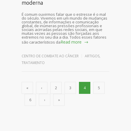
moderna
É comum ouvirmos falar que o estresse é o mal
do século. Vivemos em um mundo de mudanças
constantes, de informações e comunicação
global, de inúmeras pressões profissionais e
sociais acirradas pelas redes sociais, em que
muitas vezes as pessoas são forçadas aos
extremos no seu dia a dia. Todos esses fatores
Read more
são característicos da
CENTRO DE COMBATE AO CÂNCER
ARTIGOS
,
TRATAMENTO
«
‹
2
3
4
5
6
›
»