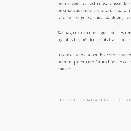
bem sucedidos desta nova classe de m
enzimáticas muito importantes para a
fato se corrige é a causa da doença e 
Sabbaga explica que alguns desses re
agentes terapêuticos mais tradicionais
“Os resultados já obtidos com essa n
afirmar que em um futuro breve essa s
câncer”.
Leave a reply
CENTRO DE COMBATE AO CÂNCER
TR