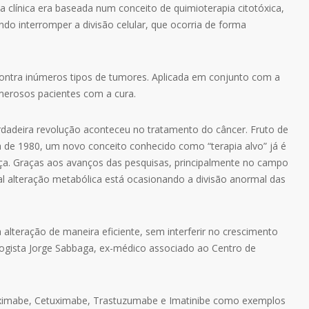
a clínica era baseada num conceito de quimioterapia citotóxica,
ndo interromper a divisão celular, que ocorria de forma
 contra inúmeros tipos de tumores. Aplicada em conjunto com a
umerosos pacientes com a cura.
dadeira revolução aconteceu no tratamento do câncer. Fruto de
a de 1980, um novo conceito conhecido como “terapia alvo” já é
a. Graças aos avanços das pesquisas, principalmente no campo
ual alteração metabólica está ocasionando a divisão anormal das
a alteração de maneira eficiente, sem interferir no crescimento
ologista Jorge Sabbaga, ex-médico associado ao Centro de
ximabe, Cetuximabe, Trastuzumabe e Imatinibe como exemplos