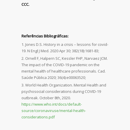
CCC.
Referências Bibliográficas:
Jones D.S. History in a crisis – lessons for covid-
19. N Engl J Med. 2020 Apr 30; 382(18):1681-83;
Ornell F, Halpern SC, Kessler FHP, Narvaez JCM.
The impact of the COVID-19 pandemic on the
mental health of healthcare professionals. Cad.
Saúde Pública 2020; 36(4):e00063520;
World Health Organization. Mental Health and
psychosocial considerations during COVID-19
outbreak. October 8th, 2020.
https://www.who.int/docs/default-
source/coronaviruse/mental-health-
considerations.pdf